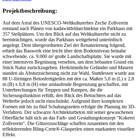
Projektbeschreibung:
Auf dem Areal des UNESCO-Weltkulturerbes Zeche Zollverein
entstand nach Plänen von kadawittfeldarchitektur ein Parkhaus mit
357 Stellplätzen. Um den Blick auf das Weltkulturerbe nicht zu
beeinträchtigen, wurde das Parkhaus weitgehend unterirdisch
angelegt. Dem übergeordneten Ziel der Renaturierung folgend,
erhielt das Bauwerk eine leicht über dem Bodenniveau beinahe
schwebende, ca. 9.000 m² große Landschaftsplatte. Sie wurde mit
einer intensiven Begrünung versehen, um dem bebauten Grund ein
Stück Natur zurückzugeben. Herkömmliche Geländer und Mauern
standen als Absturzsicherung nicht zur Wahl. Stattdessen wurde aus
88 U-förmigen Betonfertigteilen mit den ca. Maßen 5,0 m (L) x 2,8
m (B) x 0,8 m (H) eine umlaufende Begrenzung geschaffen, mit
Unterbrechungen für Treppen und Rampen, die die
Sicherungsfunktion erfüllt, den Blick des Betrachters auf das
Welterbe jedoch nicht einschränkt. Aufgrund ihrer komplexen
Formen mit bis zu fünf Schalungsseiten erfolgte die Planung im 3D-
Verfahren. Der schwarze Architekturbeton mit seiner gewaschenen
Oberfläche hält sich an das Farb- und Gestaltungskonzept “Kokerei
Zollverein“. Die Glitzerzuschläge schaffen zusammen mit den
reflektierenden Bling-Crete®-Glasperlen einen markanten visuellen
Effekt.