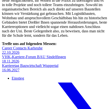
beste Möglichkeiten, ihr Wissen in die Praxis zu übertragen und es
in tolle Projekte und noch tollere Teams einzubringen. Sowohl im
organisatorischen Bereich als auch direkt auf unseren Baustellen
können wir Verstärkung gut gebrauchen. Mit Logistikbauten,
Wohnbau und anspruchsvollem Geschäftsbau bis hin zu historischen
Gebäuden bietet Dreßler Ihnen spannende Herausforderungen, beste
Karriereoptionen und vielleicht sogar einen nahtlosen Anschluss
nach der Uni. Beste Gelegenheit also, zu beweisen, dass man nicht
für die Schule lernt, sondern für das Leben.
Treffe uns auf folgenden Messen:
Career Contacts Karlsruhe
22.10.2026
VHK-Karriere-Forum BAU Sindelfingen
18.11.2026
Karrieretag Bauwirtschaft Wuppertal
16.06.2027
Einstieg