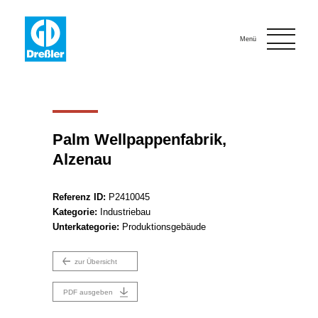
Onlinebewerbung
Kontakt
Menü
Palm Wellpappenfabrik,
Alzenau
Referenz ID:
P2410045
Kategorie:
Industriebau
Unterkategorie:
Produktionsgebäude
zur Übersicht
PDF ausgeben