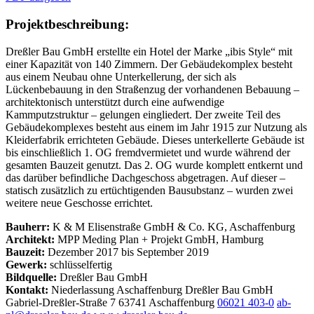
Projektbeschreibung:
Dreßler Bau GmbH erstellte ein Hotel der Marke „ibis Style“ mit
einer Kapazität von 140 Zimmern. Der Gebäudekomplex besteht
aus einem Neubau ohne Unterkellerung, der sich als
Lückenbebauung in den Straßenzug der vorhandenen Bebauung –
architektonisch unterstützt durch eine aufwendige
Kammputzstruktur – gelungen eingliedert. Der zweite Teil des
Gebäudekomplexes besteht aus einem im Jahr 1915 zur Nutzung als
Kleiderfabrik errichteten Gebäude. Dieses unterkellerte Gebäude ist
bis einschließlich 1. OG fremdvermietet und wurde während der
gesamten Bauzeit genutzt. Das 2. OG wurde komplett entkernt und
das darüber befindliche Dachgeschoss abgetragen. Auf dieser –
statisch zusätzlich zu ertüchtigenden Bausubstanz – wurden zwei
weitere neue Geschosse errichtet.
Bauherr:
K & M Elisenstraße GmbH & Co. KG, Aschaffenburg
Architekt:
MPP Meding Plan + Projekt GmbH, Hamburg
Bauzeit:
Dezember 2017 bis September 2019
Gewerk:
schlüsselfertig
Bildquelle:
Dreßler Bau GmbH
Kontakt:
Niederlassung Aschaffenburg
Dreßler Bau GmbH
Gabriel-Dreßler-Straße 7
63741 Aschaffenburg
06021 403-0
ab-